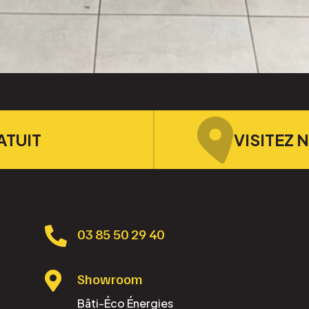
ATUIT
VISITEZ

03 85 50 29 40

Showroom
Bâti-Éco Énergies