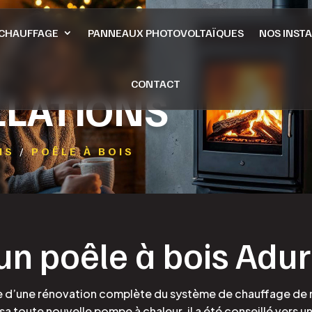
CHAUFFAGE
PANNEAUX PHOTOVOLTAÏQUES
NOS INST
CONTACT
LLATIONS
NS
/
POÊLE À BOIS
’un poêle à bois Adu
re d’une rénovation complète du système de chauffage de n
toute nouvelle pompe à chaleur, il a été conseillé vers un 